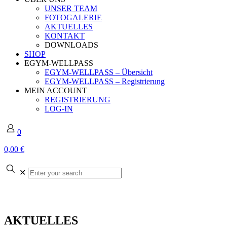
UNSER TEAM
FOTOGALERIE
AKTUELLES
KONTAKT
DOWNLOADS
SHOP
EGYM-WELLPASS
EGYM-WELLPASS – Übersicht
EGYM-WELLPASS – Registrierung
MEIN ACCOUNT
REGISTRIERUNG
LOG-IN
0
0,00 €
Enter
✕
your
search
AKTUELLES