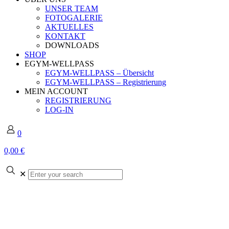
UNSER TEAM
FOTOGALERIE
AKTUELLES
KONTAKT
DOWNLOADS
SHOP
EGYM-WELLPASS
EGYM-WELLPASS – Übersicht
EGYM-WELLPASS – Registrierung
MEIN ACCOUNT
REGISTRIERUNG
LOG-IN
0
0,00 €
Enter
✕
your
search