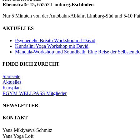
Rheinstraße 15, 65552 Limburg-Eschhofen
.
Nur 5 Minuten von der Autobahn-Abfahrt Limburg-Süd und 5-10 Fu
AKTUELLES
Psychedelic Breath Workshop mit David
Kundalini Yoga Workshop mit David
Mandala-Workshop und Soundbath: Eine Reise der Selbstentd
FINDE DICH ZURECHT
Startseite
Aktuelles
Kursplan
EGYM-WELLPASS Mitglieder
NEWSLETTER
KONTAKT
Yana Miklyaeva-Schmitz
Yana Yoga Loft