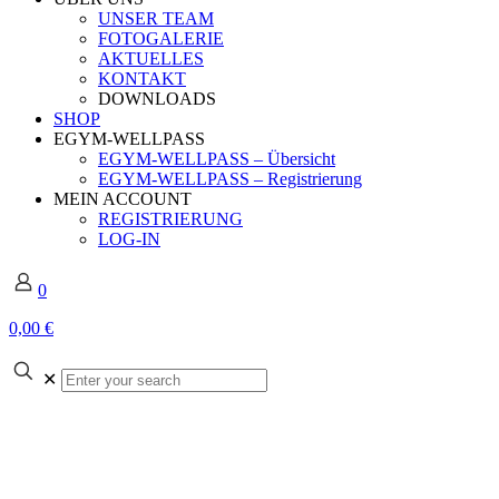
UNSER TEAM
FOTOGALERIE
AKTUELLES
KONTAKT
DOWNLOADS
SHOP
EGYM-WELLPASS
EGYM-WELLPASS – Übersicht
EGYM-WELLPASS – Registrierung
MEIN ACCOUNT
REGISTRIERUNG
LOG-IN
0
0,00 €
Enter
✕
your
search