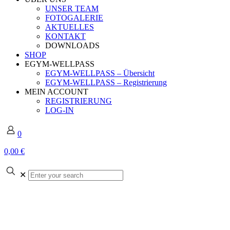
UNSER TEAM
FOTOGALERIE
AKTUELLES
KONTAKT
DOWNLOADS
SHOP
EGYM-WELLPASS
EGYM-WELLPASS – Übersicht
EGYM-WELLPASS – Registrierung
MEIN ACCOUNT
REGISTRIERUNG
LOG-IN
0
0,00 €
Enter
✕
your
search