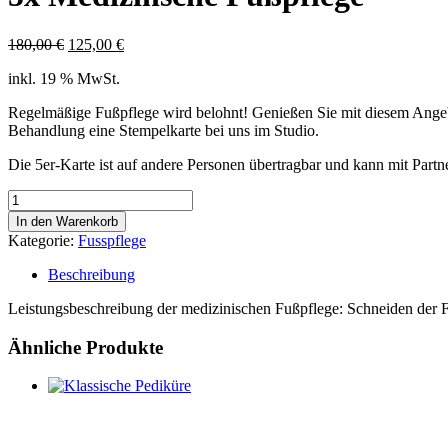
Ursprünglicher
Aktueller
180,00
€
125,00
€
Preis
Preis
inkl. 19 % MwSt.
war:
ist:
180,00 €
125,00 €.
Regelmäßige Fußpflege wird belohnt! Genießen Sie mit diesem Angebot
Behandlung eine Stempelkarte bei uns im Studio.
Die 5er-Karte ist auf andere Personen übertragbar und kann mit Partn
5x
Medizinsche
In den Warenkorb
Fußpflege
Kategorie:
Fusspflege
Menge
Beschreibung
Leistungsbeschreibung der medizinischen Fußpflege: Schneiden der 
Ähnliche Produkte