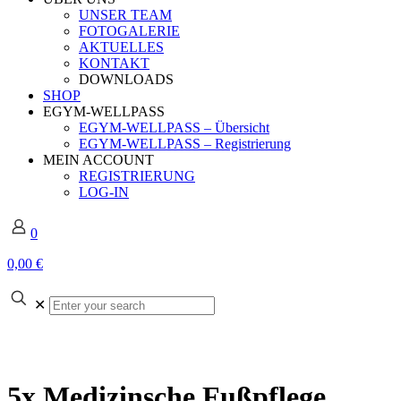
UNSER TEAM
FOTOGALERIE
AKTUELLES
KONTAKT
DOWNLOADS
SHOP
EGYM-WELLPASS
EGYM-WELLPASS – Übersicht
EGYM-WELLPASS – Registrierung
MEIN ACCOUNT
REGISTRIERUNG
LOG-IN
0
0,00 €
Enter
✕
your
search
5x Medizinsche Fußpflege