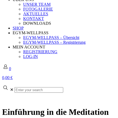
UNSER TEAM
FOTOGALERIE
AKTUELLES
KONTAKT
DOWNLOADS
SHOP
EGYM-WELLPASS
EGYM-WELLPASS – Übersicht
EGYM-WELLPASS – Registrierung
MEIN ACCOUNT
REGISTRIERUNG
LOG-IN
0
0,00 €
Enter
✕
your
search
Einführung in die Meditation