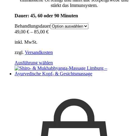
stärkt das Immunsystem.
Dauer: 45, 60 oder 90 Minuten
Behandlungsdauer
49,00
€
–
85,00
€
inkl. MwSt.
zzgl.
Versandkosten
Dieses
Ausführung wählen
Produkt
weist
mehrere
Varianten
auf.
Die
Optionen
können
auf
der
Produktseite
gewählt
werden