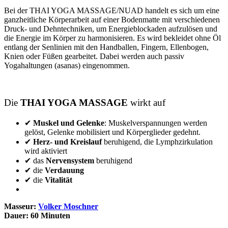
min)
Bei der THAI YOGA MASSAGE/NUAD handelt es sich um eine
in
ganzheitliche Körperarbeit auf einer Bodenmatte mit verschiedenen
Limburg
Druck- und Dehntechniken, um Energieblockaden aufzulösen und
Menge
die Energie im Körper zu harmonisieren. Es wird bekleidet ohne Öl
entlang der Senlinien mit den Handballen, Fingern, Ellenbogen,
Knien oder Füßen gearbeitet. Dabei werden auch passiv
Yogahaltungen (asanas) eingenommen.
Die
THAI YOGA MASSAGE
wirkt auf
✔
Muskel und Gelenke
: Muskelverspannungen werden
gelöst, Gelenke mobilisiert und Körperglieder gedehnt.
✔
Herz- und Kreislauf
beruhigend, die Lymphzirkulation
wird aktiviert
✔ das
Nervensystem
beruhigend
✔ die
Verdauung
✔ die
Vitalität
Masseur:
Volker Moschner
Dauer: 60 Minuten