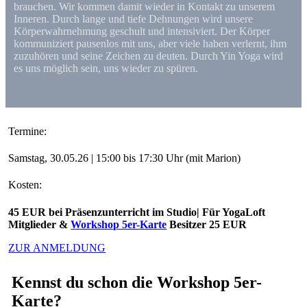
brauchen. Wir kommen damit wieder in Kontakt zu unserem
Inneren. Durch lange und tiefe Dehnungen wird unsere
Körperwahrnehmung geschult und intensiviert. Der Körper
kommuniziert pausenlos mit uns, aber viele haben verlernt, ihm
zuzuhören und seine Zeichen zu deuten. Durch Yin Yoga wird
es uns möglich sein, uns wieder zu spüren.
Termine:
Samstag, 30.05.26 | 15:00 bis 17:30 Uhr (mit Marion)
Kosten:
45 EUR bei Präsenzunterricht im Studio| Für YogaLoft
Mitglieder &
Workshop 5er-Karte
Besitzer 25 EUR
ZUR ANMELDUNG
Kennst du schon die Workshop 5er-
Karte?