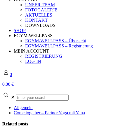
UNSER TEAM
FOTOGALERIE
AKTUELLES
KONTAKT
DOWNLOADS
SHOP
EGYM-WELLPASS
EGYM-WELLPASS – Übersicht
EGYM-WELLPASS – Registrierung
MEIN ACCOUNT
REGISTRIERUNG
LOG-IN
0
0,00 €
Enter
✕
your
search
Allgemein
Come together – Partner Yoga mit Yana
Related posts