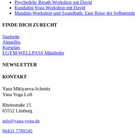
Psychedelic Breath Workshop mit David
Kundalini Yoga Workshop mit David
Mandala-Workshop und Soundbath: Eine Reise der Selbstentd
FINDE DICH ZURECHT
Startseite
Aktuelles
Kursplan
EGYM-WELLPASS Mitglieder
NEWSLETTER
KONTAKT
Yana Miklyaeva-Schmitz
Yana Yoga Loft
Rheinstraße 15
65552 Limburg
info@yana-yoga.de
06431 7780545