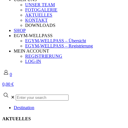
UNSER TEAM
FOTOGALERIE
AKTUELLES
KONTAKT
DOWNLOADS
SHOP
EGYM-WELLPASS
EGYM-WELLPASS – Übersicht
EGYM-WELLPASS – Registrierung
MEIN ACCOUNT
REGISTRIERUNG
LOG-IN
0
0,00 €
Enter
✕
your
search
Destination
AKTUELLES