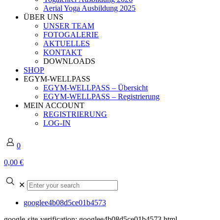
Aerial Yoga Ausbildung 2025
ÜBER UNS
UNSER TEAM
FOTOGALERIE
AKTUELLES
KONTAKT
DOWNLOADS
SHOP
EGYM-WELLPASS
EGYM-WELLPASS – Übersicht
EGYM-WELLPASS – Registrierung
MEIN ACCOUNT
REGISTRIERUNG
LOG-IN
0
0,00 €
Enter
✕
your
search
googlee4b08d5ce01b4573
google-site-verification: googlee4b08d5ce01b4573.html