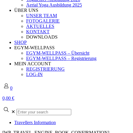
Aerial Yoga Ausbildung 2025
ÜBER UNS
UNSER TEAM
FOTOGALERIE
AKTUELLES
KONTAKT
DOWNLOADS
SHOP
EGYM-WELLPASS
EGYM-WELLPASS – Übersicht
EGYM-WELLPASS – Registrierung
MEIN ACCOUNT
REGISTRIERUNG
LOG-IN
0
0,00 €
Enter
✕
your
search
Travellers Information
[WP_TRAVEL_ENGINE_BOOK_CONFIRMATION]