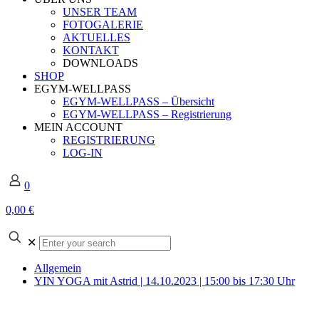
UNSER TEAM
FOTOGALERIE
AKTUELLES
KONTAKT
DOWNLOADS
SHOP
EGYM-WELLPASS
EGYM-WELLPASS – Übersicht
EGYM-WELLPASS – Registrierung
MEIN ACCOUNT
REGISTRIERUNG
LOG-IN
0
0,00 €
Enter
✕
your
search
Allgemein
YIN YOGA mit Astrid | 14.10.2023 | 15:00 bis 17:30 Uhr